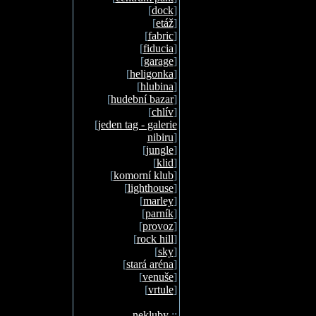
[
dock
]
[
etáž
]
[
fabric
]
[
fiducia
]
[
garage
]
[
heligonka
]
[
hlubina
]
[
hudební bazar
]
[
chlív
]
[
jeden tag - galerie
nibiru
]
[
jungle
]
[
klid
]
[
komorní klub
]
[
lighthouse
]
[
marley
]
[
parník
]
[
provoz
]
[
rock hill
]
[
sky
]
[
stará aréna
]
[
venuše
]
[
vrtule
]
nekluby
::