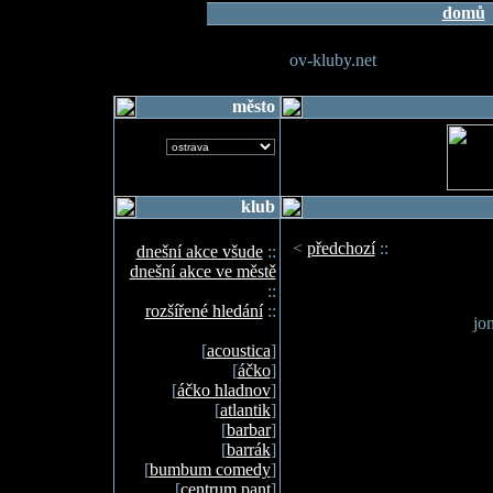
domů
ov-kluby.net
město
klub
<
předchozí
::
dnešní akce všude
::
dnešní akce ve městě
::
rozšířené hledání
::
jo
[
acoustica
]
[
áčko
]
[
áčko hladnov
]
[
atlantik
]
[
barbar
]
[
barrák
]
[
bumbum comedy
]
[
centrum pant
]