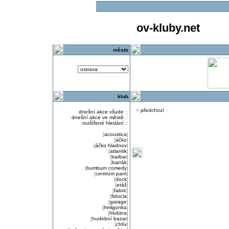
ov-kluby.net
město
klub
<
předchozí
::
dnešní akce všude
::
dnešní akce ve městě
::
rozšířené hledání
::
[
acoustica
]
[
áčko
]
[
áčko hladnov
]
[
atlantik
]
[
barbar
]
[
barrák
]
[
bumbum comedy
]
[
centrum pant
]
[
dock
]
[
etáž
]
[
fabric
]
[
fiducia
]
[
garage
]
[
heligonka
]
[
hlubina
]
[
hudební bazar
]
[
chlív
]