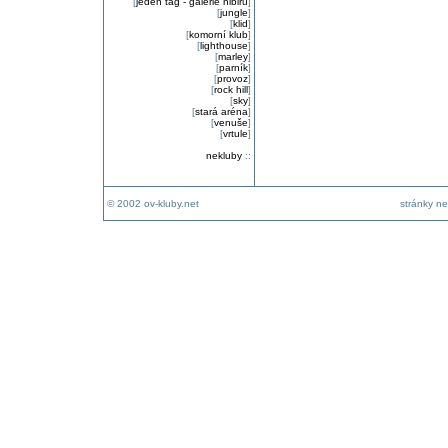
[
jeden tag - galerie nibiru
]
[
jungle
]
[
klid
]
[
komorní klub
]
[
lighthouse
]
[
marley
]
[
parník
]
[
provoz
]
[
rock hill
]
[
sky
]
[
stará aréna
]
[
venuše
]
[
vrtule
]
nekluby
::
© 2002 ov-kluby.net
stránky ne