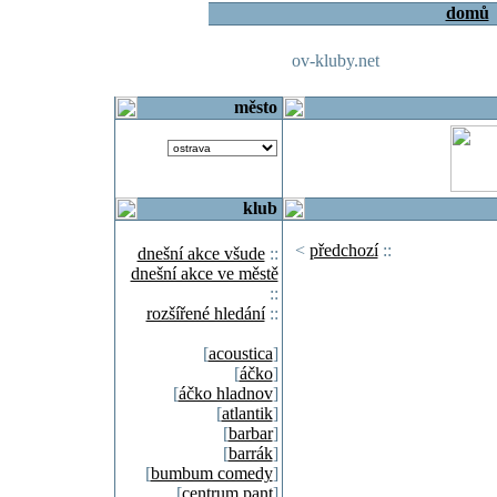
domů
ov-kluby.net
město
klub
<
předchozí
::
dnešní akce všude
::
dnešní akce ve městě
::
rozšířené hledání
::
[
acoustica
]
[
áčko
]
[
áčko hladnov
]
[
atlantik
]
[
barbar
]
[
barrák
]
[
bumbum comedy
]
[
centrum pant
]