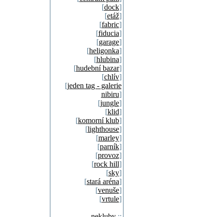
[
dock
]
[
etáž
]
[
fabric
]
[
fiducia
]
[
garage
]
[
heligonka
]
[
hlubina
]
[
hudební bazar
]
[
chlív
]
[
jeden tag - galerie
nibiru
]
[
jungle
]
[
klid
]
[
komorní klub
]
[
lighthouse
]
[
marley
]
[
parník
]
[
provoz
]
[
rock hill
]
[
sky
]
[
stará aréna
]
[
venuše
]
[
vrtule
]
nekluby
::