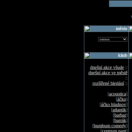
o
město
klub
dnešní akce všude
::
dnešní akce ve městě
::
rozšířené hledání
::
[
acoustica
]
[
áčko
]
[
áčko hladnov
]
[
atlantik
]
[
barbar
]
[
barrák
]
[
bumbum comedy
]
[
centrum pant
]