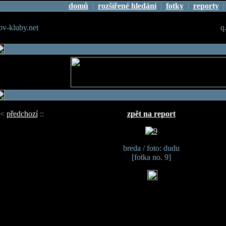
domů
|
rozšířené hledání
|
fotky
|
reporty
v-kluby.net
q
<
předchozí
::
zpět na report
breda / foto: dudu
[fotka no. 9]