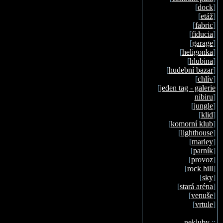
[
dock
]
[
etáž
]
[
fabric
]
[
fiducia
]
[
garage
]
[
heligonka
]
[
hlubina
]
[
hudební bazar
]
[
chlív
]
[
jeden tag - galerie
nibiru
]
[
jungle
]
[
klid
]
[
komorní klub
]
[
lighthouse
]
[
marley
]
[
parník
]
[
provoz
]
[
rock hill
]
[
sky
]
[
stará aréna
]
[
venuše
]
[
vrtule
]
nekluby
::