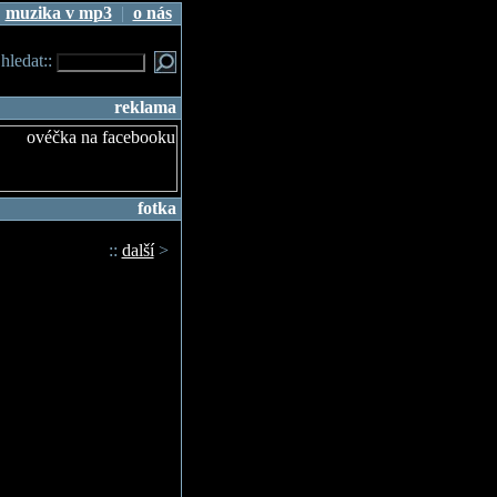
|
muzika v mp3
|
o nás
.hledat::
reklama
fotka
::
další
>