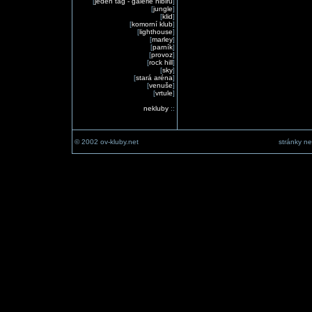
[
jeden tag - galerie nibiru
]
[
jungle
]
[
klid
]
[
komorní klub
]
[
lighthouse
]
[
marley
]
[
parník
]
[
provoz
]
[
rock hill
]
[
sky
]
[
stará aréna
]
[
venuše
]
[
vrtule
]
nekluby
::
© 2002 ov-kluby.net
stránky ne