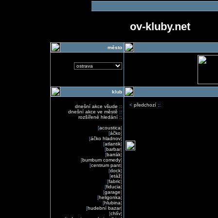
ov-kluby.net
město
klub
<
předchozí
::
dnešní akce všude
::
dnešní akce ve městě
::
rozšířené hledání
::
[
acoustica
]
[
áčko
]
[
áčko hladnov
]
[
atlantik
]
[
barbar
]
[
barrák
]
[
bumbum comedy
]
[
centrum pant
]
[
dock
]
[
etáž
]
[
fabric
]
[
fiducia
]
[
garage
]
[
heligonka
]
[
hlubina
]
[
hudební bazar
]
[
chlív
]