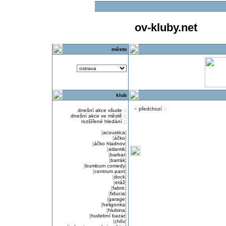
ov-kluby.net
město
klub
<
předchozí
::
dnešní akce všude
::
dnešní akce ve městě
::
rozšířené hledání
::
[
acoustica
]
[
áčko
]
[
áčko hladnov
]
[
atlantik
]
[
barbar
]
[
barrák
]
[
bumbum comedy
]
[
centrum pant
]
[
dock
]
[
etáž
]
[
fabric
]
[
fiducia
]
[
garage
]
[
heligonka
]
[
hlubina
]
[
hudební bazar
]
[
chlív
]