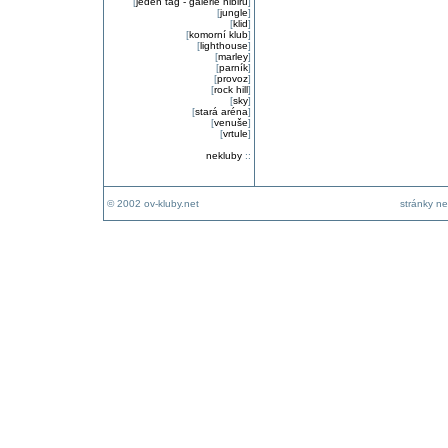
[
jeden tag - galerie nibiru
]
[
jungle
]
[
klid
]
[
komorní klub
]
[
lighthouse
]
[
marley
]
[
parník
]
[
provoz
]
[
rock hill
]
[
sky
]
[
stará aréna
]
[
venuše
]
[
vrtule
]
nekluby
::
© 2002 ov-kluby.net
stránky ne