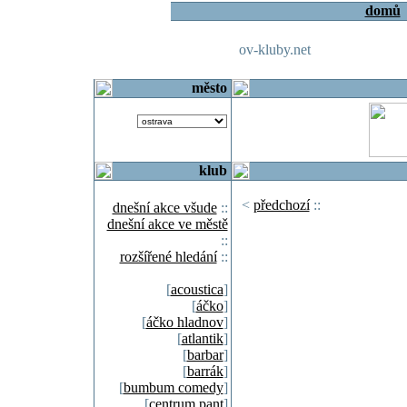
domů
ov-kluby.net
město
klub
<
předchozí
::
dnešní akce všude
::
dnešní akce ve městě
::
rozšířené hledání
::
[
acoustica
]
[
áčko
]
[
áčko hladnov
]
[
atlantik
]
[
barbar
]
[
barrák
]
[
bumbum comedy
]
[
centrum pant
]