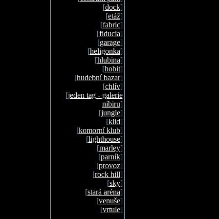
[
dock
]
[
etáž
]
[
fabric
]
[
fiducia
]
[
garage
]
[
heligonka
]
[
hlubina
]
[
hobit
]
[
hudební bazar
]
[
chlív
]
[
jeden tag - galerie
nibiru
]
[
jungle
]
[
klid
]
[
komorní klub
]
[
lighthouse
]
[
marley
]
[
parník
]
[
provoz
]
[
rock hill
]
[
sky
]
[
stará aréna
]
[
venuše
]
[
vrtule
]