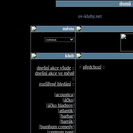
domů
ov-kluby.net
město
klub
<
předchozí
::
dnešní akce všude
::
dnešní akce ve městě
::
rozšířené hledání
::
[
acoustica
]
[
áčko
]
[
áčko hladnov
]
[
atlantik
]
[
barbar
]
[
barrák
]
[
bumbum comedy
]
[
centrum pant
]