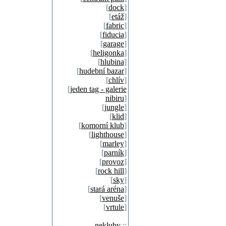
[
dock
]
[
etáž
]
[
fabric
]
[
fiducia
]
[
garage
]
[
heligonka
]
[
hlubina
]
[
hudební bazar
]
[
chlív
]
[
jeden tag - galerie
nibiru
]
[
jungle
]
[
klid
]
[
komorní klub
]
[
lighthouse
]
[
marley
]
[
parník
]
[
provoz
]
[
rock hill
]
[
sky
]
[
stará aréna
]
[
venuše
]
[
vrtule
]
nekluby
::