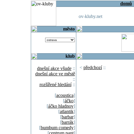
domů
ov-kluby.net
město
klub
<
předchozí
::
dnešní akce všude
::
dnešní akce ve městě
::
rozšířené hledání
::
[
acoustica
]
[
áčko
]
[
áčko hladnov
]
[
atlantik
]
[
barbar
]
[
barrák
]
[
bumbum comedy
]
[
centrum pant
]