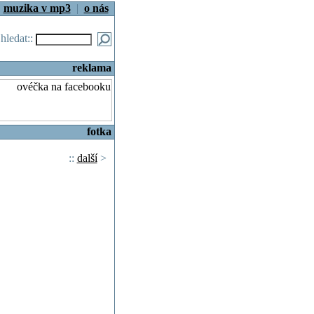
|
muzika v mp3
|
o nás
.hledat::
reklama
fotka
::
další
>