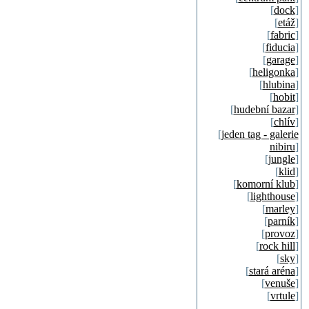
[
dock
]
[
etáž
]
[
fabric
]
[
fiducia
]
[
garage
]
[
heligonka
]
[
hlubina
]
[
hobit
]
[
hudební bazar
]
[
chlív
]
[
jeden tag - galerie
nibiru
]
[
jungle
]
[
klid
]
[
komorní klub
]
[
lighthouse
]
[
marley
]
[
parník
]
[
provoz
]
[
rock hill
]
[
sky
]
[
stará aréna
]
[
venuše
]
[
vrtule
]