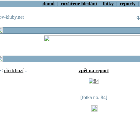
domů
|
rozšířené hledání
|
fotky
|
reporty
v-kluby.net
q
<
předchozí
::
zpět na report
[fotka no. 84]