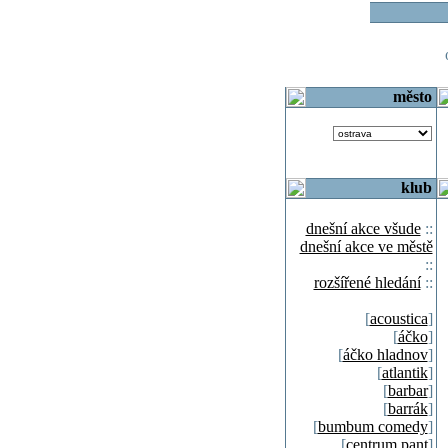
o
město
klub
dnešní akce všude
::
dnešní akce ve městě
::
rozšířené hledání
::
[
acoustica
]
[
áčko
]
[
áčko hladnov
]
[
atlantik
]
[
barbar
]
[
barrák
]
[
bumbum comedy
]
[
centrum pant
]