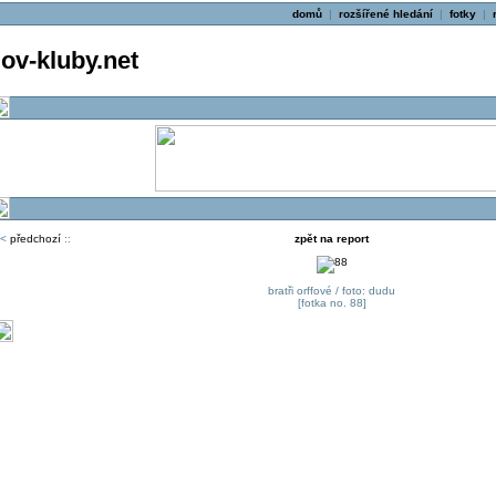
domů
|
rozšířené hledání
|
fotky
|
v-kluby.net
<
předchozí
::
zpět na report
bratři orffové / foto: dudu
[fotka no. 88]