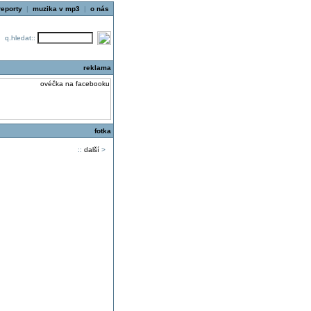
reporty
|
muzika v mp3
|
o nás
q.hledat::
reklama
fotka
::
další
>