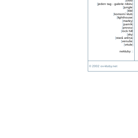
[
chlív
]
[
jeden tag - galerie nibiru
]
[
jungle
]
[
klid
]
[
komorní klub
]
[
lighthouse
]
[
marley
]
[
parník
]
[
provoz
]
[
rock hill
]
[
sky
]
[
stará aréna
]
[
venuše
]
[
vrtule
]
nekluby
::
© 2002 ov-kluby.net