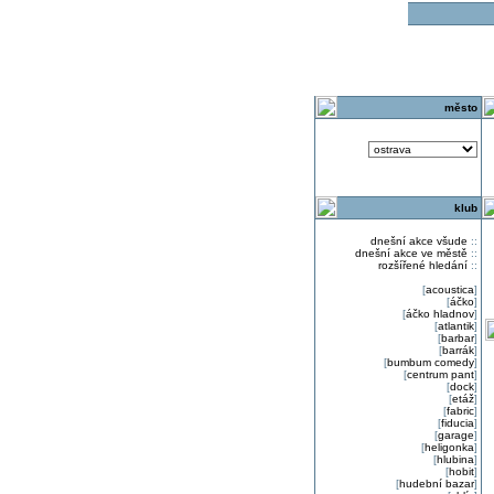
o
město
klub
dnešní akce všude
::
dnešní akce ve městě
::
rozšířené hledání
::
[
acoustica
]
[
áčko
]
[
áčko hladnov
]
[
atlantik
]
[
barbar
]
[
barrák
]
[
bumbum comedy
]
[
centrum pant
]
[
dock
]
[
etáž
]
[
fabric
]
[
fiducia
]
[
garage
]
[
heligonka
]
[
hlubina
]
[
hobit
]
[
hudební bazar
]