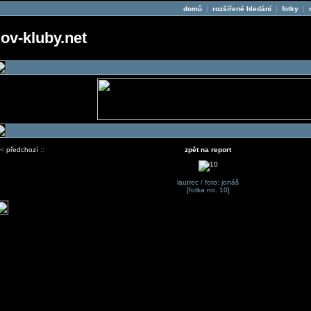
domů
|
rozšířené hledání
|
fotky
|
v-kluby.net
<
předchozí
::
zpět na report
lautrec / foto: jonáš
[fotka no. 10]