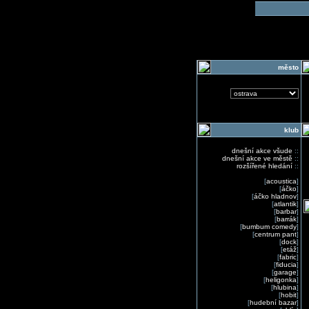
o
město
klub
dnešní akce všude
::
dnešní akce ve městě
::
rozšířené hledání
::
[
acoustica
]
[
áčko
]
[
áčko hladnov
]
[
atlantik
]
[
barbar
]
[
barrák
]
[
bumbum comedy
]
[
centrum pant
]
[
dock
]
[
etáž
]
[
fabric
]
[
fiducia
]
[
garage
]
[
heligonka
]
[
hlubina
]
[
hobit
]
[
hudební bazar
]