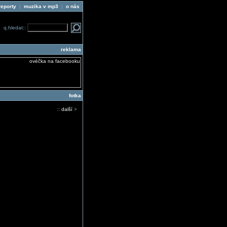
reporty
|
muzika v mp3
|
o nás
q.hledat::
reklama
fotka
::
další
>