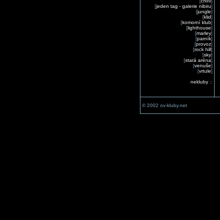
[
chlív
]
[
jeden tag - galerie nibiru
]
[
jungle
]
[
klid
]
[
komorní klub
]
[
lighthouse
]
[
marley
]
[
parník
]
[
provoz
]
[
rock hill
]
[
sky
]
[
stará aréna
]
[
venuše
]
[
vrtule
]
nekluby
::
© 2002 ov-kluby.net