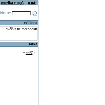
|
muzika v mp3
|
o nás
.hledat::
reklama
fotka
::
další
>