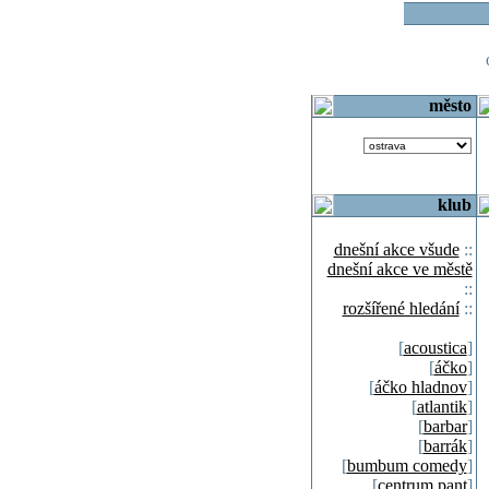
o
město
klub
dnešní akce všude
::
dnešní akce ve městě
::
rozšířené hledání
::
[
acoustica
]
[
áčko
]
[
áčko hladnov
]
[
atlantik
]
[
barbar
]
[
barrák
]
[
bumbum comedy
]
[
centrum pant
]