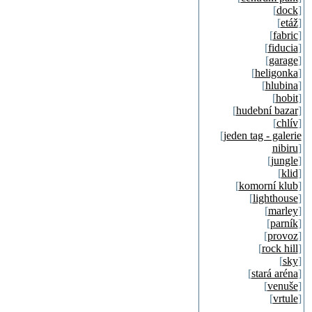
[
dock
]
[
etáž
]
[
fabric
]
[
fiducia
]
[
garage
]
[
heligonka
]
[
hlubina
]
[
hobit
]
[
hudební bazar
]
[
chlív
]
[
jeden tag - galerie
nibiru
]
[
jungle
]
[
klid
]
[
komorní klub
]
[
lighthouse
]
[
marley
]
[
parník
]
[
provoz
]
[
rock hill
]
[
sky
]
[
stará aréna
]
[
venuše
]
[
vrtule
]