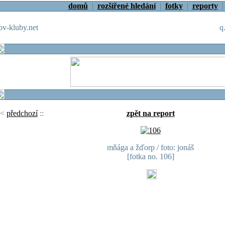
domů
|
rozšířené hledání
|
fotky
|
reporty
v-kluby.net
q
<
předchozí
::
zpět na report
mňága a žďorp / foto: jonáš
[fotka no. 106]