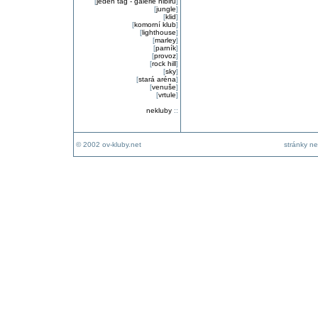
[
jeden tag - galerie nibiru
]
[
jungle
]
[
klid
]
[
komorní klub
]
[
lighthouse
]
[
marley
]
[
parník
]
[
provoz
]
[
rock hill
]
[
sky
]
[
stará aréna
]
[
venuše
]
[
vrtule
]
nekluby
::
© 2002 ov-kluby.net
stránky ne