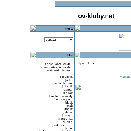
ov-kluby.net
město
klub
<
předchozí
::
dnešní akce všude
::
dnešní akce ve městě
::
rozšířené hledání
::
[
acoustica
]
martina 
[
áčko
]
[
áčko hladnov
]
[
atlantik
]
[
barbar
]
[
barrák
]
[
bumbum comedy
]
[
centrum pant
]
[
dock
]
[
etáž
]
[
fabric
]
[
fiducia
]
[
garage
]
[
heligonka
]
[
hlubina
]
[
hudební bazar
]
[
chlív
]