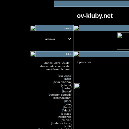
ov-kluby.net
město
klub
<
předchozí
::
dnešní akce všude
::
dnešní akce ve městě
::
rozšířené hledání
::
[
acoustica
]
[
áčko
]
[
áčko hladnov
]
[
atlantik
]
[
barbar
]
[
barrák
]
[
bumbum comedy
]
[
centrum pant
]
[
dock
]
[
etáž
]
[
fabric
]
[
fiducia
]
[
garage
]
[
heligonka
]
[
hlubina
]
[
hudební bazar
]
[
chlív
]