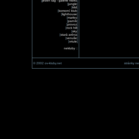
[
jeden tag - galerie nibiru
]
[
jungle
]
[
klid
]
[
komorní klub
]
[
lighthouse
]
[
marley
]
[
parník
]
[
provoz
]
[
rock hill
]
[
sky
]
[
stará aréna
]
[
venuše
]
[
vrtule
]
nekluby
::
© 2002 ov-kluby.net
stránky ne