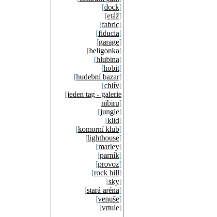
[
dock
]
[
etáž
]
[
fabric
]
[
fiducia
]
[
garage
]
[
heligonka
]
[
hlubina
]
[
hobit
]
[
hudební bazar
]
[
chlív
]
[
jeden tag - galerie
nibiru
]
[
jungle
]
[
klid
]
[
komorní klub
]
[
lighthouse
]
[
marley
]
[
parník
]
[
provoz
]
[
rock hill
]
[
sky
]
[
stará aréna
]
[
venuše
]
[
vrtule
]