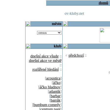
domů
ov-kluby.net
město
klub
<
předchozí
::
dnešní akce všude
::
dnešní akce ve městě
::
rozšířené hledání
::
[
acoustica
]
[
áčko
]
[
áčko hladnov
]
[
atlantik
]
[
barbar
]
[
barrák
]
[
bumbum comedy
]
[
centrum pant
]