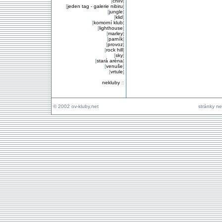
[
chlív
]
[
jeden tag - galerie nibiru
]
[
jungle
]
[
klid
]
[
komorní klub
]
[
lighthouse
]
[
marley
]
[
parník
]
[
provoz
]
[
rock hill
]
[
sky
]
[
stará aréna
]
[
venuše
]
[
vrtule
]
nekluby
::
© 2002 ov-kluby.net
stránky ne