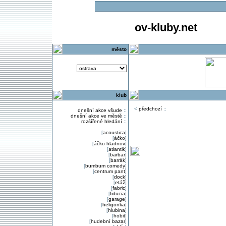
ov-kluby.net
město
klub
<
předchozí
::
dnešní akce všude
::
dnešní akce ve městě
::
rozšířené hledání
::
[
acoustica
]
[
áčko
]
[
áčko hladnov
]
[
atlantik
]
[
barbar
]
[
barrák
]
[
bumbum comedy
]
[
centrum pant
]
[
dock
]
[
etáž
]
[
fabric
]
[
fiducia
]
[
garage
]
[
heligonka
]
[
hlubina
]
[
hobit
]
[
hudební bazar
]