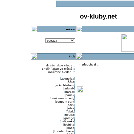
ov-kluby.net
město
klub
<
předchozí
::
dnešní akce všude
::
dnešní akce ve městě
::
rozšířené hledání
::
[
acoustica
]
[
áčko
]
[
áčko hladnov
]
[
atlantik
]
[
barbar
]
[
barrák
]
[
bumbum comedy
]
[
centrum pant
]
[
dock
]
[
etáž
]
[
fabric
]
[
fiducia
]
[
garage
]
[
heligonka
]
[
hlubina
]
[
hobit
]
[
hudební bazar
]