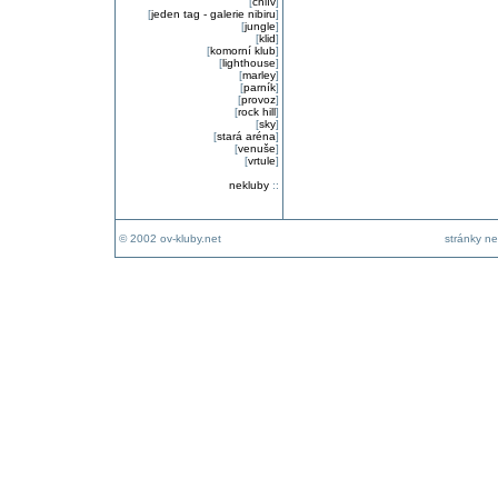
[
chlív
]
[
jeden tag - galerie nibiru
]
[
jungle
]
[
klid
]
[
komorní klub
]
[
lighthouse
]
[
marley
]
[
parník
]
[
provoz
]
[
rock hill
]
[
sky
]
[
stará aréna
]
[
venuše
]
[
vrtule
]
nekluby
::
© 2002 ov-kluby.net
stránky ne