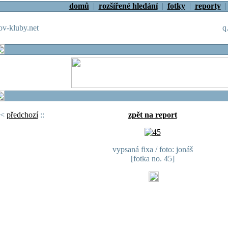
domů
|
rozšířené hledání
|
fotky
|
reporty
v-kluby.net
q
<
předchozí
::
zpět na report
vypsaná fixa / foto: jonáš
[fotka no. 45]