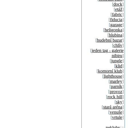
[
dock
]
[
etáž
]
[
fabric
]
[
fiducia
]
[
garage
]
[
heligonka
]
[
hlubina
]
[
hudební bazar
]
[
chlív
]
[
jeden tag - galerie
nibiru
]
[
jungle
]
[
klid
]
[
komorní klub
]
[
lighthouse
]
[
marley
]
[
parník
]
[
provoz
]
[
rock hill
]
[
sky
]
[
stará aréna
]
[
venuše
]
[
vrtule
]
nekluby
::