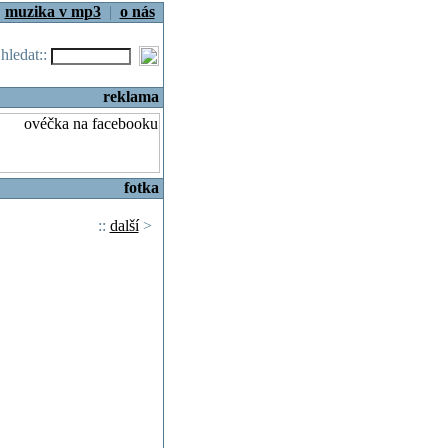
|
muzika v mp3
|
o nás
.hledat::
reklama
fotka
::
další
>