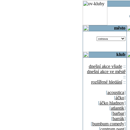
o
město
klub
dnešní akce všude
::
dnešní akce ve městě
::
rozšířené hledání
::
[
acoustica
]
[
áčko
]
[
áčko hladnov
]
[
atlantik
]
[
barbar
]
[
barrák
]
[
bumbum comedy
]
[
centrum pant
]