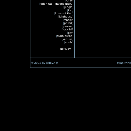
[
chlív
]
[
jeden tag - galerie nibiru
]
[
jungle
]
[
klid
]
[
komorní klub
]
[
lighthouse
]
[
marley
]
[
parník
]
[
provoz
]
[
rock hill
]
[
sky
]
[
stará aréna
]
[
venuše
]
[
vrtule
]
nekluby
::
© 2002 ov-kluby.net
stránky ne