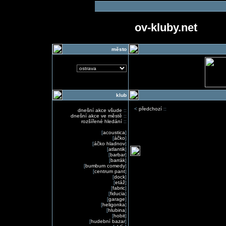
ov-kluby.net
město
klub
<
předchozí
::
dnešní akce všude
::
dnešní akce ve městě
::
rozšířené hledání
::
[
acoustica
]
[
áčko
]
[
áčko hladnov
]
[
atlantik
]
[
barbar
]
[
barrák
]
[
bumbum comedy
]
[
centrum pant
]
[
dock
]
[
etáž
]
[
fabric
]
[
fiducia
]
[
garage
]
[
heligonka
]
[
hlubina
]
[
hobit
]
[
hudební bazar
]