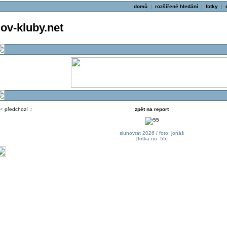
domů
|
rozšířené hledání
|
fotky
|
v-kluby.net
<
předchozí
::
zpět na report
slunovrat 2026 / foto: jonáš
[fotka no. 55]