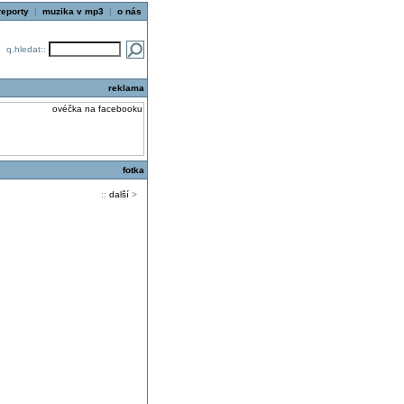
reporty
|
muzika v mp3
|
o nás
q.hledat::
reklama
fotka
::
další
>