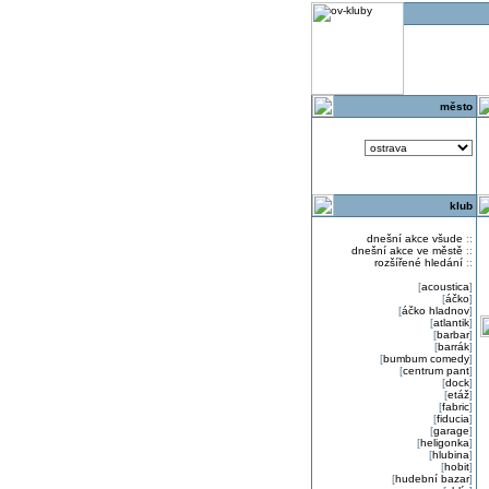
o
město
klub
dnešní akce všude
::
dnešní akce ve městě
::
rozšířené hledání
::
[
acoustica
]
[
áčko
]
[
áčko hladnov
]
[
atlantik
]
[
barbar
]
[
barrák
]
[
bumbum comedy
]
[
centrum pant
]
[
dock
]
[
etáž
]
[
fabric
]
[
fiducia
]
[
garage
]
[
heligonka
]
[
hlubina
]
[
hobit
]
[
hudební bazar
]