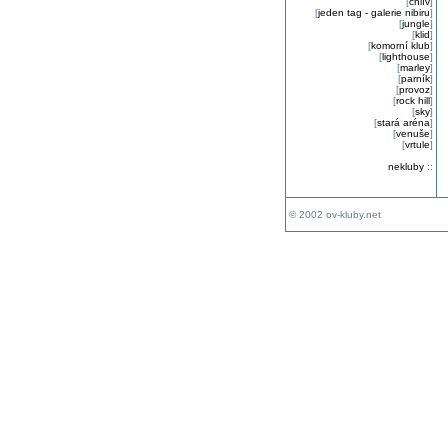
[
chlív
]
[
jeden tag - galerie nibiru
]
[
jungle
]
[
klid
]
[
komorní klub
]
[
lighthouse
]
[
marley
]
[
parník
]
[
provoz
]
[
rock hill
]
[
sky
]
[
stará aréna
]
[
venuše
]
[
vrtule
]
nekluby
::
© 2002 ov-kluby.net