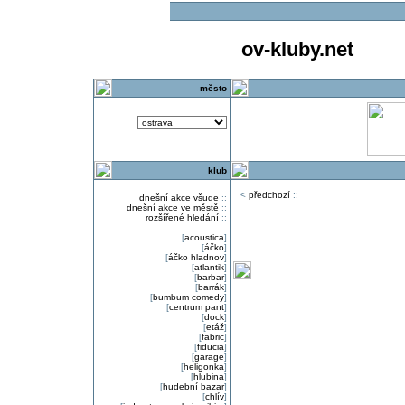
ov-kluby.net
město
klub
<
předchozí
::
dnešní akce všude
::
dnešní akce ve městě
::
rozšířené hledání
::
[
acoustica
]
[
áčko
]
[
áčko hladnov
]
[
atlantik
]
[
barbar
]
[
barrák
]
[
bumbum comedy
]
[
centrum pant
]
[
dock
]
[
etáž
]
[
fabric
]
[
fiducia
]
[
garage
]
[
heligonka
]
[
hlubina
]
[
hudební bazar
]
[
chlív
]