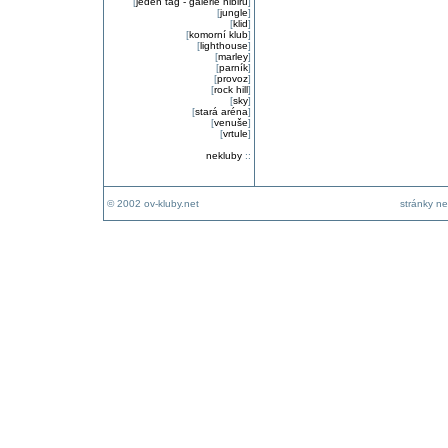
[
jeden tag - galerie nibiru
]
[
jungle
]
[
klid
]
[
komorní klub
]
[
lighthouse
]
[
marley
]
[
parník
]
[
provoz
]
[
rock hill
]
[
sky
]
[
stará aréna
]
[
venuše
]
[
vrtule
]
nekluby
::
© 2002 ov-kluby.net
stránky ne