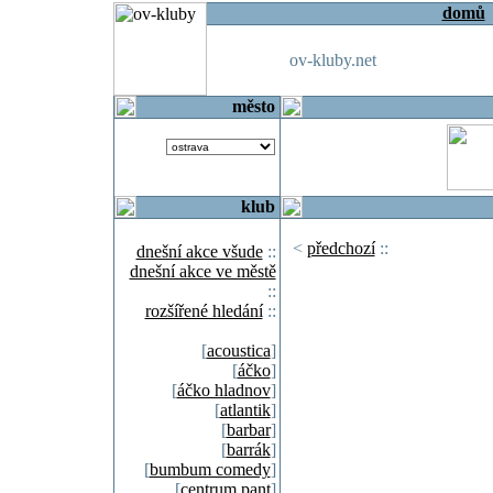
domů
ov-kluby.net
město
klub
<
předchozí
::
dnešní akce všude
::
dnešní akce ve městě
::
rozšířené hledání
::
[
acoustica
]
[
áčko
]
[
áčko hladnov
]
[
atlantik
]
[
barbar
]
[
barrák
]
[
bumbum comedy
]
[
centrum pant
]