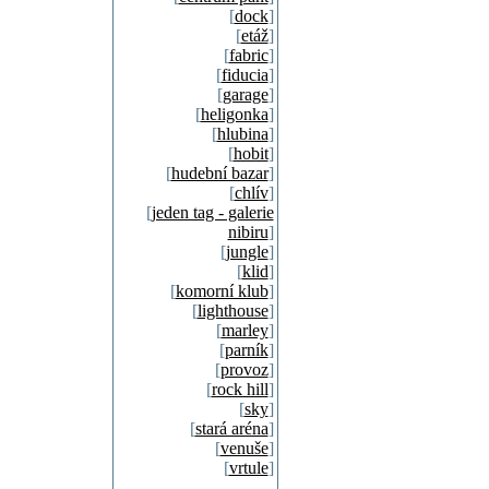
[
dock
]
[
etáž
]
[
fabric
]
[
fiducia
]
[
garage
]
[
heligonka
]
[
hlubina
]
[
hobit
]
[
hudební bazar
]
[
chlív
]
[
jeden tag - galerie
nibiru
]
[
jungle
]
[
klid
]
[
komorní klub
]
[
lighthouse
]
[
marley
]
[
parník
]
[
provoz
]
[
rock hill
]
[
sky
]
[
stará aréna
]
[
venuše
]
[
vrtule
]