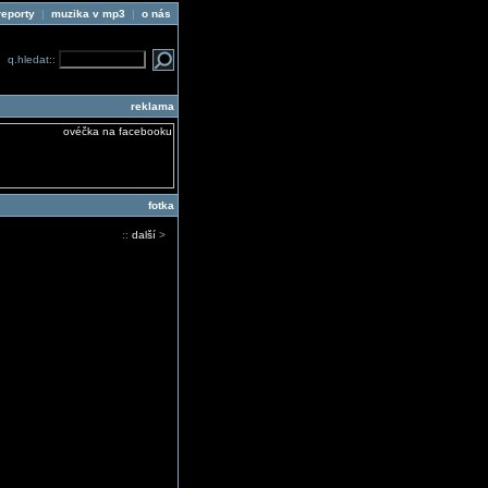
reporty
|
muzika v mp3
|
o nás
q.hledat::
reklama
fotka
::
další
>