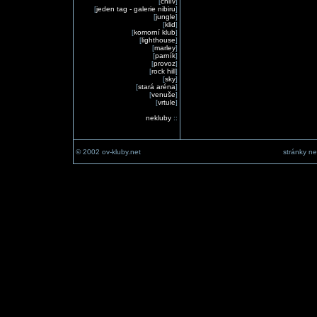
[
chlív
]
[
jeden tag - galerie nibiru
]
[
jungle
]
[
klid
]
[
komorní klub
]
[
lighthouse
]
[
marley
]
[
parník
]
[
provoz
]
[
rock hill
]
[
sky
]
[
stará aréna
]
[
venuše
]
[
vrtule
]
nekluby
::
© 2002 ov-kluby.net
stránky ne