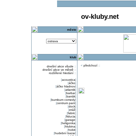
ov-kluby.net
město
klub
<
předchozí
::
dnešní akce všude
::
dnešní akce ve městě
::
rozšířené hledání
::
[
acoustica
]
[
áčko
]
[
áčko hladnov
]
[
atlantik
]
[
barbar
]
[
barrák
]
[
bumbum comedy
]
[
centrum pant
]
[
dock
]
[
etáž
]
[
fabric
]
[
fiducia
]
[
garage
]
[
heligonka
]
[
hlubina
]
[
hobit
]
[
hudební bazar
]