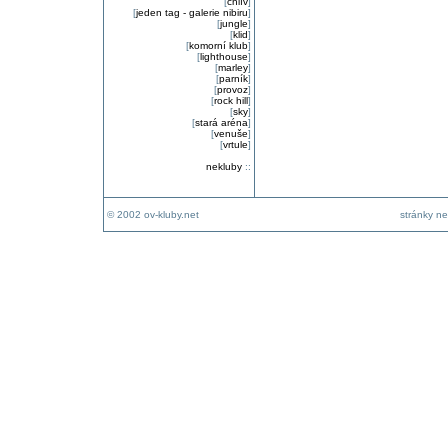
[
chlív
]
[
jeden tag - galerie nibiru
]
[
jungle
]
[
klid
]
[
komorní klub
]
[
lighthouse
]
[
marley
]
[
parník
]
[
provoz
]
[
rock hill
]
[
sky
]
[
stará aréna
]
[
venuše
]
[
vrtule
]
nekluby
::
© 2002 ov-kluby.net
stránky ne