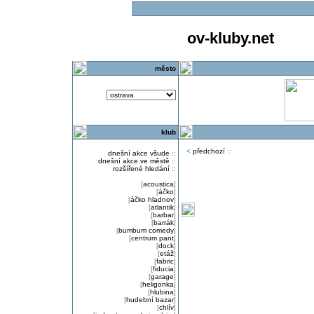
ov-kluby.net
město
klub
<
předchozí
::
dnešní akce všude
::
dnešní akce ve městě
::
rozšířené hledání
::
[
acoustica
]
[
áčko
]
[
áčko hladnov
]
[
atlantik
]
[
barbar
]
[
barrák
]
[
bumbum comedy
]
[
centrum pant
]
[
dock
]
[
etáž
]
[
fabric
]
[
fiducia
]
[
garage
]
[
heligonka
]
[
hlubina
]
[
hudební bazar
]
[
chlív
]