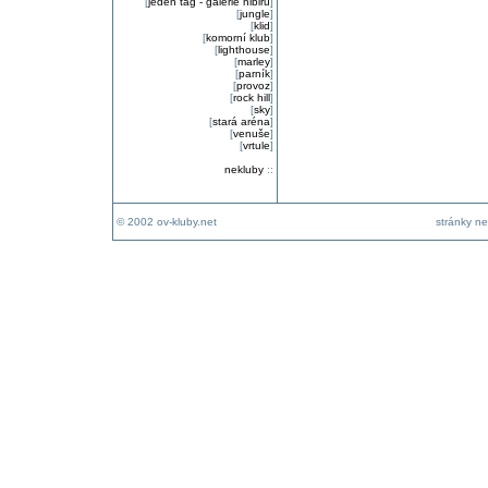
[
jeden tag - galerie nibiru
]
[
jungle
]
[
klid
]
[
komorní klub
]
[
lighthouse
]
[
marley
]
[
parník
]
[
provoz
]
[
rock hill
]
[
sky
]
[
stará aréna
]
[
venuše
]
[
vrtule
]
nekluby
::
© 2002 ov-kluby.net
stránky ne