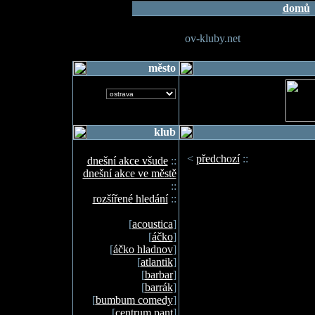
domů
ov-kluby.net
město
klub
<
předchozí
::
dnešní akce všude
::
dnešní akce ve městě
::
rozšířené hledání
::
[
acoustica
]
[
áčko
]
[
áčko hladnov
]
[
atlantik
]
[
barbar
]
[
barrák
]
[
bumbum comedy
]
[
centrum pant
]