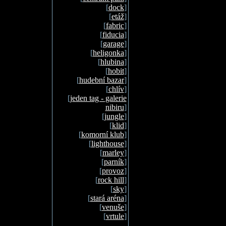
[
dock
]
[
etáž
]
[
fabric
]
[
fiducia
]
[
garage
]
[
heligonka
]
[
hlubina
]
[
hobit
]
[
hudební bazar
]
[
chlív
]
[
jeden tag - galerie
nibiru
]
[
jungle
]
[
klid
]
[
komorní klub
]
[
lighthouse
]
[
marley
]
[
parník
]
[
provoz
]
[
rock hill
]
[
sky
]
[
stará aréna
]
[
venuše
]
[
vrtule
]