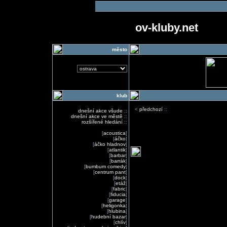
ov-kluby.net
město
klub
<
předchozí
::
dnešní akce všude
::
dnešní akce ve městě
::
rozšířené hledání
::
[
acoustica
]
[
áčko
]
[
áčko hladnov
]
[
atlantik
]
[
barbar
]
[
barrák
]
[
bumbum comedy
]
[
centrum pant
]
[
dock
]
[
etáž
]
[
fabric
]
[
fiducia
]
[
garage
]
[
heligonka
]
[
hlubina
]
[
hudební bazar
]
[
chlív
]