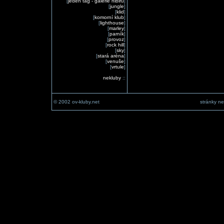
[
jeden tag - galerie nibiru
]
[
jungle
]
[
klid
]
[
komorní klub
]
[
lighthouse
]
[
marley
]
[
parník
]
[
provoz
]
[
rock hill
]
[
sky
]
[
stará aréna
]
[
venuše
]
[
vrtule
]
nekluby
::
© 2002 ov-kluby.net
stránky ne