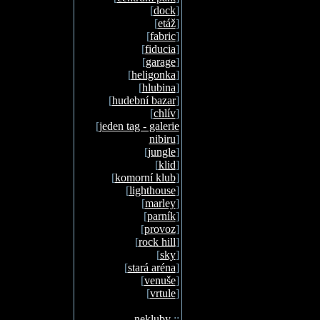
[
dock
]
[
etáž
]
[
fabric
]
[
fiducia
]
[
garage
]
[
heligonka
]
[
hlubina
]
[
hudební bazar
]
[
chlív
]
[
jeden tag - galerie
nibiru
]
[
jungle
]
[
klid
]
[
komorní klub
]
[
lighthouse
]
[
marley
]
[
parník
]
[
provoz
]
[
rock hill
]
[
sky
]
[
stará aréna
]
[
venuše
]
[
vrtule
]
nekluby
::