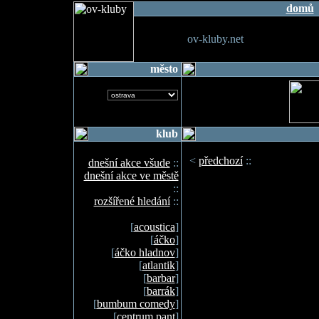
domů
ov-kluby.net
město
klub
<
předchozí
::
dnešní akce všude
::
dnešní akce ve městě
::
rozšířené hledání
::
[
acoustica
]
[
áčko
]
[
áčko hladnov
]
[
atlantik
]
[
barbar
]
[
barrák
]
[
bumbum comedy
]
[
centrum pant
]