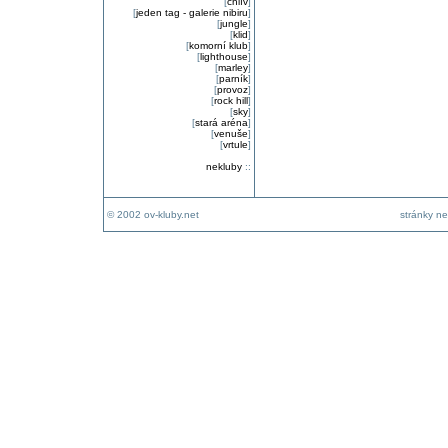
[
chlív
]
[
jeden tag - galerie nibiru
]
[
jungle
]
[
klid
]
[
komorní klub
]
[
lighthouse
]
[
marley
]
[
parník
]
[
provoz
]
[
rock hill
]
[
sky
]
[
stará aréna
]
[
venuše
]
[
vrtule
]
nekluby
::
© 2002 ov-kluby.net
stránky ne