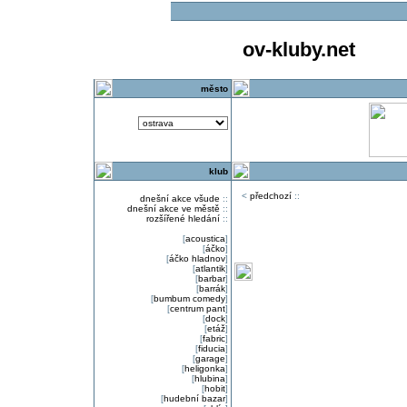
ov-kluby.net
město
klub
<
předchozí
::
dnešní akce všude
::
dnešní akce ve městě
::
rozšířené hledání
::
[
acoustica
]
[
áčko
]
[
áčko hladnov
]
[
atlantik
]
[
barbar
]
[
barrák
]
[
bumbum comedy
]
[
centrum pant
]
[
dock
]
[
etáž
]
[
fabric
]
[
fiducia
]
[
garage
]
[
heligonka
]
[
hlubina
]
[
hobit
]
[
hudební bazar
]