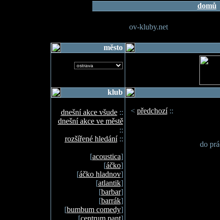
domů
ov-kluby.net
město
klub
<
předchozí
::
dnešní akce všude
::
dnešní akce ve městě
::
rozšířené hledání
::
do prá
[
acoustica
]
[
áčko
]
[
áčko hladnov
]
[
atlantik
]
[
barbar
]
[
barrák
]
[
bumbum comedy
]
[
centrum pant
]