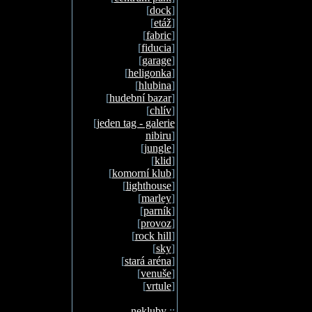
[
dock
]
[
etáž
]
[
fabric
]
[
fiducia
]
[
garage
]
[
heligonka
]
[
hlubina
]
[
hudební bazar
]
[
chlív
]
[
jeden tag - galerie
nibiru
]
[
jungle
]
[
klid
]
[
komorní klub
]
[
lighthouse
]
[
marley
]
[
parník
]
[
provoz
]
[
rock hill
]
[
sky
]
[
stará aréna
]
[
venuše
]
[
vrtule
]
nekluby
::