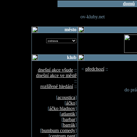
domů
ov-kluby.net
město
klub
<
předchozí
::
dnešní akce všude
::
dnešní akce ve městě
::
rozšířené hledání
::
do prá
[
acoustica
]
[
áčko
]
[
áčko hladnov
]
[
atlantik
]
[
barbar
]
[
barrák
]
[
bumbum comedy
]
[
centrum pant
]