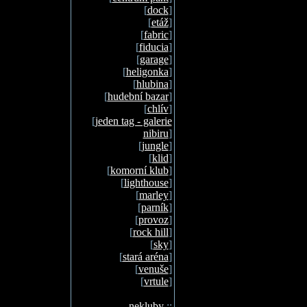
[
dock
]
[
etáž
]
[
fabric
]
[
fiducia
]
[
garage
]
[
heligonka
]
[
hlubina
]
[
hudební bazar
]
[
chlív
]
[
jeden tag - galerie
nibiru
]
[
jungle
]
[
klid
]
[
komorní klub
]
[
lighthouse
]
[
marley
]
[
parník
]
[
provoz
]
[
rock hill
]
[
sky
]
[
stará aréna
]
[
venuše
]
[
vrtule
]
nekluby
::