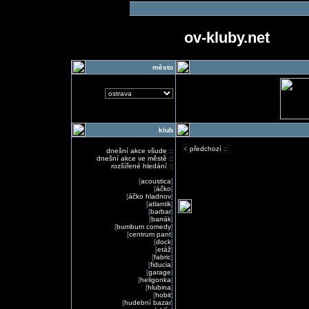
ov-kluby.net
město
klub
<
předchozí
::
dnešní akce všude
::
dnešní akce ve městě
::
rozšířené hledání
::
[
acoustica
]
[
áčko
]
[
áčko hladnov
]
[
atlantik
]
[
barbar
]
[
barrák
]
[
bumbum comedy
]
[
centrum pant
]
[
dock
]
[
etáž
]
[
fabric
]
[
fiducia
]
[
garage
]
[
heligonka
]
[
hlubina
]
[
hobit
]
[
hudební bazar
]