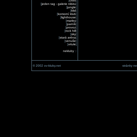
[
chlív
]
[
jeden tag - galerie nibiru
]
[
jungle
]
[
klid
]
[
komorní klub
]
[
lighthouse
]
[
marley
]
[
parník
]
[
provoz
]
[
rock hill
]
[
sky
]
[
stará aréna
]
[
venuše
]
[
vrtule
]
nekluby
::
© 2002 ov-kluby.net
stránky ne