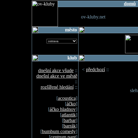
domů
ov-kluby.net
město
klub
<
předchozí
::
dnešní akce všude
::
dnešní akce ve městě
::
rozšířené hledání
::
sleh
[
acoustica
]
[
áčko
]
[
áčko hladnov
]
[
atlantik
]
[
barbar
]
[
barrák
]
[
bumbum comedy
]
[
centrum pant
]