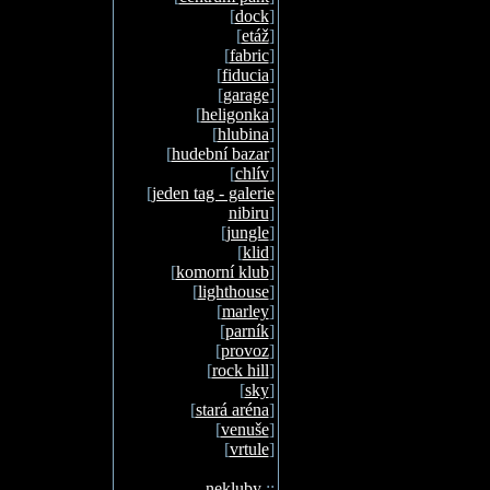
[
dock
]
[
etáž
]
[
fabric
]
[
fiducia
]
[
garage
]
[
heligonka
]
[
hlubina
]
[
hudební bazar
]
[
chlív
]
[
jeden tag - galerie
nibiru
]
[
jungle
]
[
klid
]
[
komorní klub
]
[
lighthouse
]
[
marley
]
[
parník
]
[
provoz
]
[
rock hill
]
[
sky
]
[
stará aréna
]
[
venuše
]
[
vrtule
]
nekluby
::