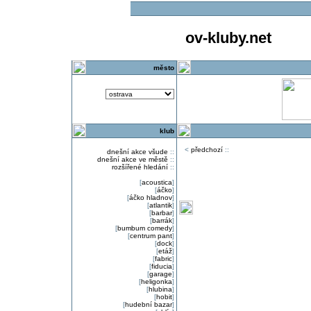
ov-kluby.net
město
klub
<
předchozí
::
dnešní akce všude
::
dnešní akce ve městě
::
rozšířené hledání
::
[
acoustica
]
[
áčko
]
[
áčko hladnov
]
[
atlantik
]
[
barbar
]
[
barrák
]
[
bumbum comedy
]
[
centrum pant
]
[
dock
]
[
etáž
]
[
fabric
]
[
fiducia
]
[
garage
]
[
heligonka
]
[
hlubina
]
[
hobit
]
[
hudební bazar
]