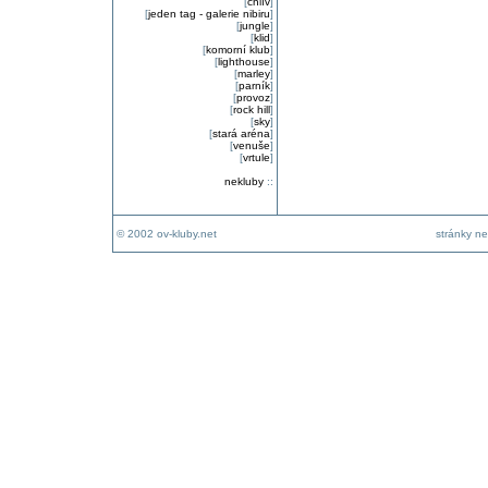
[
chlív
]
[
jeden tag - galerie nibiru
]
[
jungle
]
[
klid
]
[
komorní klub
]
[
lighthouse
]
[
marley
]
[
parník
]
[
provoz
]
[
rock hill
]
[
sky
]
[
stará aréna
]
[
venuše
]
[
vrtule
]
nekluby
::
© 2002 ov-kluby.net
stránky ne