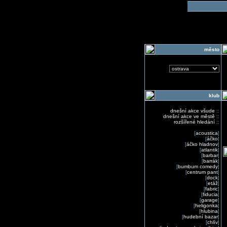
o
město
klub
dnešní akce všude
::
dnešní akce ve městě
::
rozšířené hledání
::
[
acoustica
]
[
áčko
]
[
áčko hladnov
]
[
atlantik
]
[
barbar
]
[
barrák
]
[
bumbum comedy
]
[
centrum pant
]
[
dock
]
[
etáž
]
[
fabric
]
[
fiducia
]
[
garage
]
[
heligonka
]
[
hlubina
]
[
hudební bazar
]
[
chlív
]