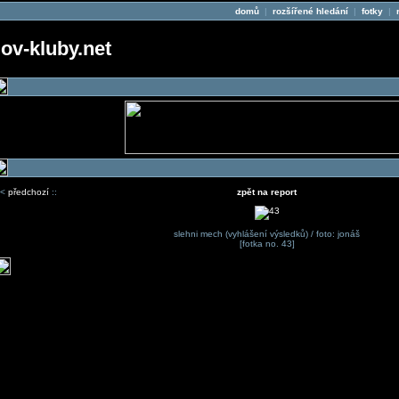
domů
|
rozšířené hledání
|
fotky
|
v-kluby.net
<
předchozí
::
zpět na report
slehni mech (vyhlášení výsledků) / foto: jonáš
[fotka no. 43]