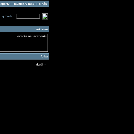
reporty
|
muzika v mp3
|
o nás
q.hledat::
reklama
fotka
::
další
>