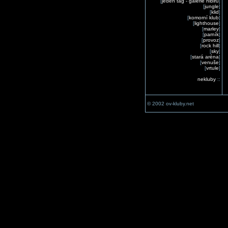
[
jeden tag - galerie nibiru
]
[
jungle
]
[
klid
]
[
komorní klub
]
[
lighthouse
]
[
marley
]
[
parník
]
[
provoz
]
[
rock hill
]
[
sky
]
[
stará aréna
]
[
venuše
]
[
vrtule
]
nekluby
::
© 2002 ov-kluby.net