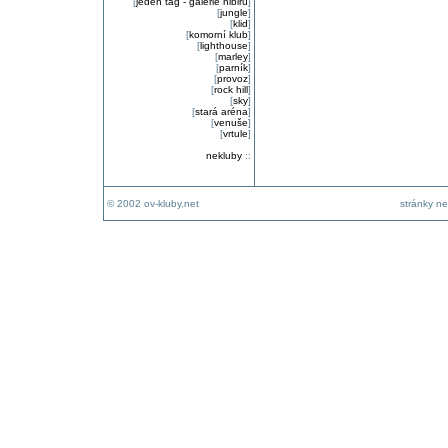
[
jeden tag - galerie nibiru
]
[
jungle
]
[
klid
]
[
komorní klub
]
[
lighthouse
]
[
marley
]
[
parník
]
[
provoz
]
[
rock hill
]
[
sky
]
[
stará aréna
]
[
venuše
]
[
vrtule
]
nekluby
::
© 2002 ov-kluby.net
stránky ne