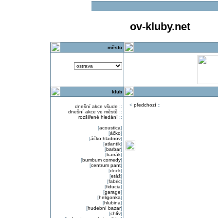
ov-kluby.net
město
klub
<
předchozí
::
dnešní akce všude
::
dnešní akce ve městě
::
rozšířené hledání
::
[
acoustica
]
[
áčko
]
[
áčko hladnov
]
[
atlantik
]
[
barbar
]
[
barrák
]
[
bumbum comedy
]
[
centrum pant
]
[
dock
]
[
etáž
]
[
fabric
]
[
fiducia
]
[
garage
]
[
heligonka
]
[
hlubina
]
[
hudební bazar
]
[
chlív
]