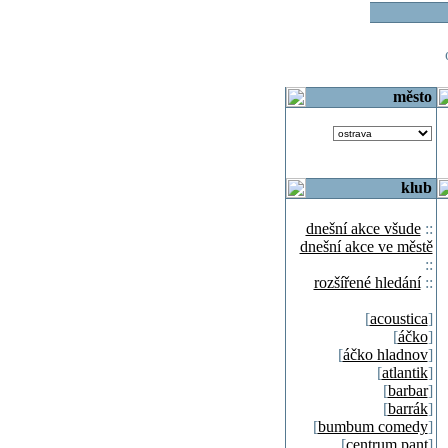
o
město
klub
dnešní akce všude
::
dnešní akce ve městě
::
rozšířené hledání
::
[
acoustica
]
[
áčko
]
[
áčko hladnov
]
[
atlantik
]
[
barbar
]
[
barrák
]
[
bumbum comedy
]
[
centrum pant
]