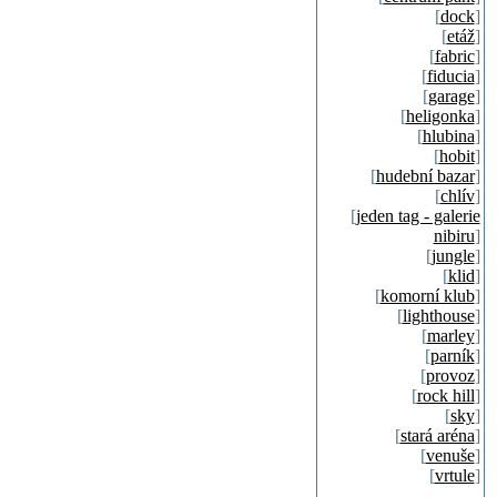
[
dock
]
[
etáž
]
[
fabric
]
[
fiducia
]
[
garage
]
[
heligonka
]
[
hlubina
]
[
hobit
]
[
hudební bazar
]
[
chlív
]
[
jeden tag - galerie
nibiru
]
[
jungle
]
[
klid
]
[
komorní klub
]
[
lighthouse
]
[
marley
]
[
parník
]
[
provoz
]
[
rock hill
]
[
sky
]
[
stará aréna
]
[
venuše
]
[
vrtule
]