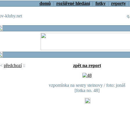
domů
|
rozšířené hledání
|
fotky
|
reporty
v-kluby.net
q
<
předchozí
::
zpět na report
vzpomínka na sestry steinovy / foto: jonáš
[fotka no. 48]