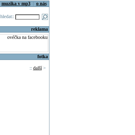
|
muzika v mp3
|
o nás
.hledat::
reklama
fotka
::
další
>