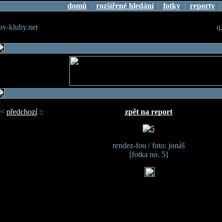
domů
|
rozšířené hledání
|
fotky
|
reporty
v-kluby.net
q
<
předchozí
::
zpět na report
rendez-fou / foto: jonáš
[fotka no. 5]