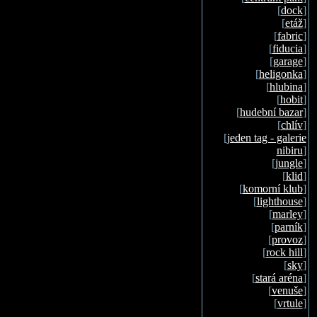
[
dock
]
[
etáž
]
[
fabric
]
[
fiducia
]
[
garage
]
[
heligonka
]
[
hlubina
]
[
hobit
]
[
hudební bazar
]
[
chlív
]
[
jeden tag - galerie
nibiru
]
[
jungle
]
[
klid
]
[
komorní klub
]
[
lighthouse
]
[
marley
]
[
parník
]
[
provoz
]
[
rock hill
]
[
sky
]
[
stará aréna
]
[
venuše
]
[
vrtule
]