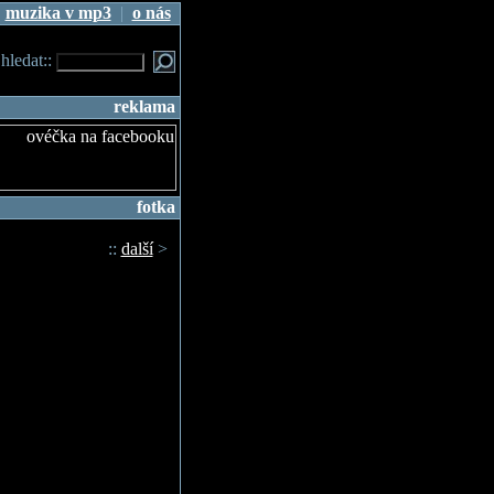
|
muzika v mp3
|
o nás
.hledat::
reklama
fotka
::
další
>