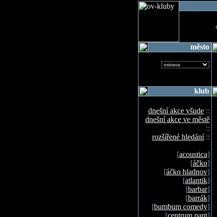
o
město
klub
dnešní akce všude
::
dnešní akce ve městě
::
rozšířené hledání
::
[
acoustica
]
[
áčko
]
[
áčko hladnov
]
[
atlantik
]
[
barbar
]
[
barrák
]
[
bumbum comedy
]
[
centrum pant
]