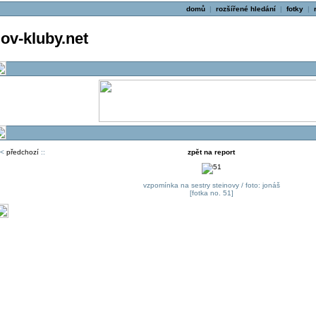
domů
|
rozšířené hledání
|
fotky
|
v-kluby.net
<
předchozí
::
zpět na report
vzpomínka na sestry steinovy / foto: jonáš
[fotka no. 51]