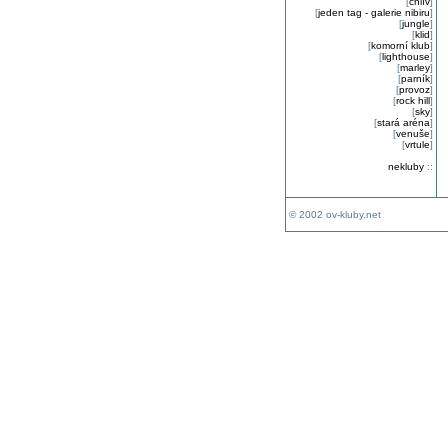
[
chlív
]
[
jeden tag - galerie nibiru
]
[
jungle
]
[
klid
]
[
komorní klub
]
[
lighthouse
]
[
marley
]
[
parník
]
[
provoz
]
[
rock hill
]
[
sky
]
[
stará aréna
]
[
venuše
]
[
vrtule
]
nekluby
::
© 2002 ov-kluby.net