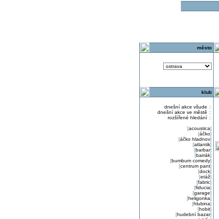
o
město
klub
dnešní akce všude
::
dnešní akce ve městě
::
rozšířené hledání
::
[
acoustica
]
[
áčko
]
[
áčko hladnov
]
[
atlantik
]
[
barbar
]
[
barrák
]
[
bumbum comedy
]
[
centrum pant
]
[
dock
]
[
etáž
]
[
fabric
]
[
fiducia
]
[
garage
]
[
heligonka
]
[
hlubina
]
[
hobit
]
[
hudební bazar
]