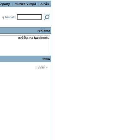
reporty
|
muzika v mp3
|
o nás
q.hledat::
reklama
fotka
::
další
>