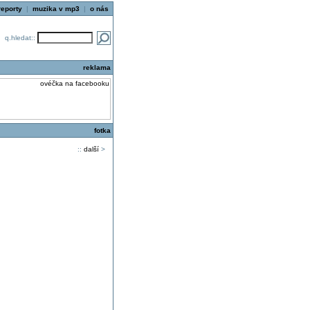
reporty
|
muzika v mp3
|
o nás
q.hledat::
reklama
fotka
::
další
>