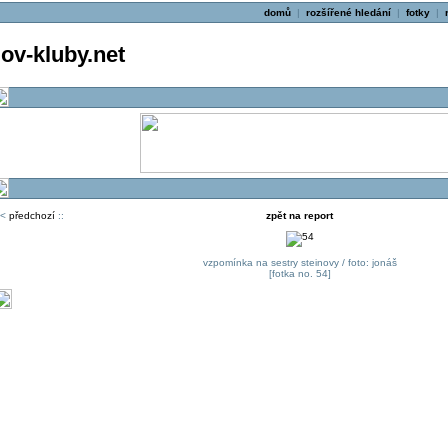
domů
|
rozšířené hledání
|
fotky
|
v-kluby.net
<
předchozí
::
zpět na report
vzpomínka na sestry steinovy / foto: jonáš
[fotka no. 54]