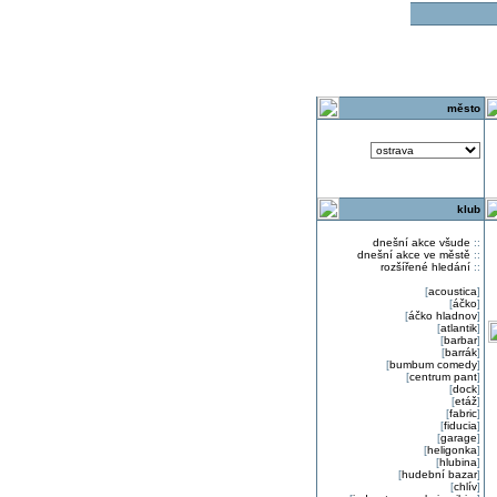
o
město
klub
dnešní akce všude
::
dnešní akce ve městě
::
rozšířené hledání
::
[
acoustica
]
[
áčko
]
[
áčko hladnov
]
[
atlantik
]
[
barbar
]
[
barrák
]
[
bumbum comedy
]
[
centrum pant
]
[
dock
]
[
etáž
]
[
fabric
]
[
fiducia
]
[
garage
]
[
heligonka
]
[
hlubina
]
[
hudební bazar
]
[
chlív
]