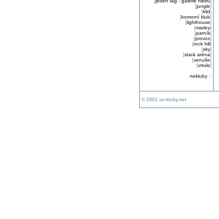
[
jeden tag - galerie nibiru
]
[
jungle
]
[
klid
]
[
komorní klub
]
[
lighthouse
]
[
marley
]
[
parník
]
[
provoz
]
[
rock hill
]
[
sky
]
[
stará aréna
]
[
venuše
]
[
vrtule
]
nekluby
::
© 2002 ov-kluby.net