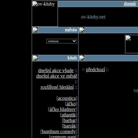
domů
ov-kluby.net
město
klub
<
předchozí
::
dnešní akce všude
::
dnešní akce ve městě
::
rozšířené hledání
::
vz
[
acoustica
]
[
áčko
]
[
áčko hladnov
]
[
atlantik
]
[
barbar
]
[
barrák
]
[
bumbum comedy
]
[
centrum pant
]