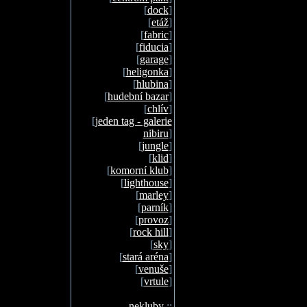
[
dock
]
[
etáž
]
[
fabric
]
[
fiducia
]
[
garage
]
[
heligonka
]
[
hlubina
]
[
hudební bazar
]
[
chlív
]
[
jeden tag - galerie
nibiru
]
[
jungle
]
[
klid
]
[
komorní klub
]
[
lighthouse
]
[
marley
]
[
parník
]
[
provoz
]
[
rock hill
]
[
sky
]
[
stará aréna
]
[
venuše
]
[
vrtule
]
nekluby
::