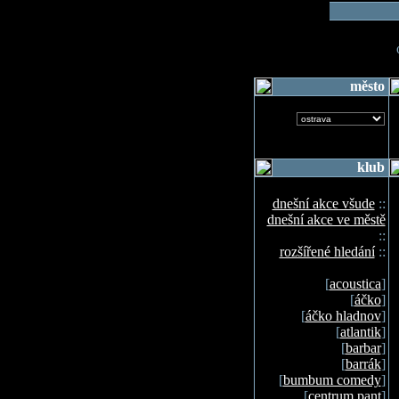
o
město
klub
dnešní akce všude
::
dnešní akce ve městě
::
rozšířené hledání
::
[
acoustica
]
[
áčko
]
[
áčko hladnov
]
[
atlantik
]
[
barbar
]
[
barrák
]
[
bumbum comedy
]
[
centrum pant
]