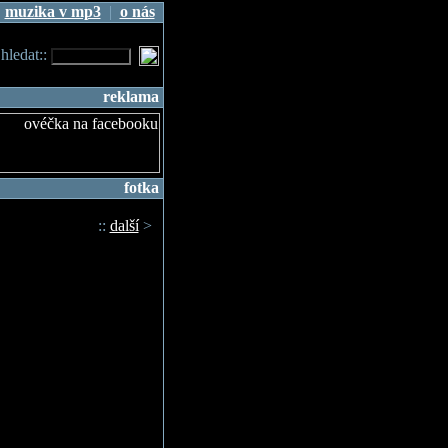
|
muzika v mp3
|
o nás
.hledat::
reklama
fotka
::
další
>