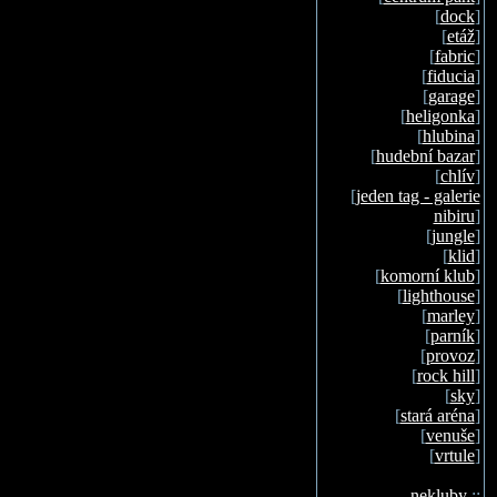
[
dock
]
[
etáž
]
[
fabric
]
[
fiducia
]
[
garage
]
[
heligonka
]
[
hlubina
]
[
hudební bazar
]
[
chlív
]
[
jeden tag - galerie
nibiru
]
[
jungle
]
[
klid
]
[
komorní klub
]
[
lighthouse
]
[
marley
]
[
parník
]
[
provoz
]
[
rock hill
]
[
sky
]
[
stará aréna
]
[
venuše
]
[
vrtule
]
nekluby
::