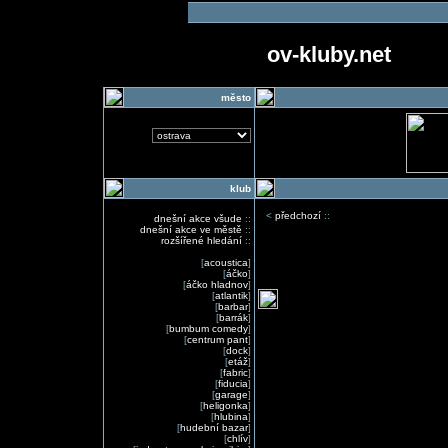
ov-kluby.net
město
klub
<
předchozí
::
dnešní akce všude
::
dnešní akce ve městě
::
rozšířené hledání
::
[
acoustica
]
[
áčko
]
[
áčko hladnov
]
[
atlantik
]
[
barbar
]
[
barrák
]
[
bumbum comedy
]
[
centrum pant
]
[
dock
]
[
etáž
]
[
fabric
]
[
fiducia
]
[
garage
]
[
heligonka
]
[
hlubina
]
[
hudební bazar
]
[
chlív
]