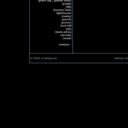
[
jeden tag - galerie nibiru
]
[
jungle
]
[
klid
]
[
komorní klub
]
[
lighthouse
]
[
marley
]
[
parník
]
[
provoz
]
[
rock hill
]
[
sky
]
[
stará aréna
]
[
venuše
]
[
vrtule
]
nekluby
::
© 2002 ov-kluby.net
stránky ne