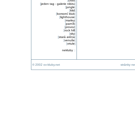
[
chlív
]
[
jeden tag - galerie nibiru
]
[
jungle
]
[
klid
]
[
komorní klub
]
[
lighthouse
]
[
marley
]
[
parník
]
[
provoz
]
[
rock hill
]
[
sky
]
[
stará aréna
]
[
venuše
]
[
vrtule
]
nekluby
::
© 2002 ov-kluby.net
stránky ne