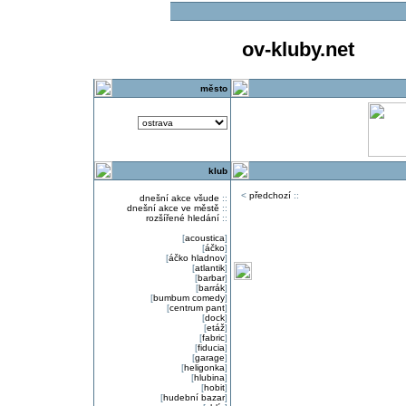
ov-kluby.net
město
klub
<
předchozí
::
dnešní akce všude
::
dnešní akce ve městě
::
rozšířené hledání
::
[
acoustica
]
[
áčko
]
[
áčko hladnov
]
[
atlantik
]
[
barbar
]
[
barrák
]
[
bumbum comedy
]
[
centrum pant
]
[
dock
]
[
etáž
]
[
fabric
]
[
fiducia
]
[
garage
]
[
heligonka
]
[
hlubina
]
[
hobit
]
[
hudební bazar
]