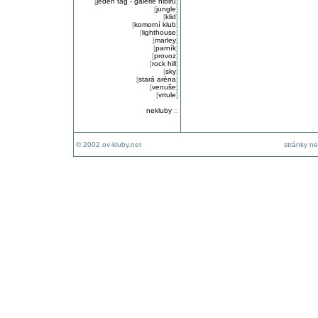
[
jeden tag - galerie nibiru
]
[
jungle
]
[
klid
]
[
komorní klub
]
[
lighthouse
]
[
marley
]
[
parník
]
[
provoz
]
[
rock hill
]
[
sky
]
[
stará aréna
]
[
venuše
]
[
vrtule
]
nekluby
::
© 2002 ov-kluby.net
stránky ne