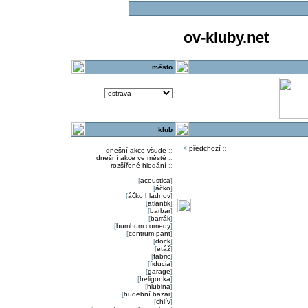
ov-kluby.net
město
klub
<
předchozí
::
dnešní akce všude
::
dnešní akce ve městě
::
rozšířené hledání
::
[
acoustica
]
[
áčko
]
[
áčko hladnov
]
[
atlantik
]
[
barbar
]
[
barrák
]
[
bumbum comedy
]
[
centrum pant
]
[
dock
]
[
etáž
]
[
fabric
]
[
fiducia
]
[
garage
]
[
heligonka
]
[
hlubina
]
[
hudební bazar
]
[
chlív
]