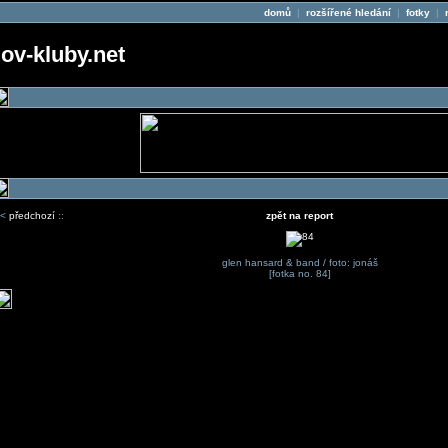
domů
|
rozšířené hledání
|
fotky
|
v-kluby.net
<
předchozí
::
zpět na report
glen hansard & band / foto: jonáš
[fotka no. 84]