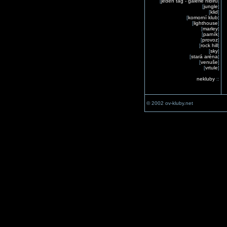
[
jeden tag - galerie nibiru
]
[
jungle
]
[
klid
]
[
komorní klub
]
[
lighthouse
]
[
marley
]
[
parník
]
[
provoz
]
[
rock hill
]
[
sky
]
[
stará aréna
]
[
venuše
]
[
vrtule
]
nekluby
::
© 2002 ov-kluby.net