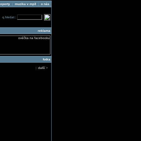
reporty
|
muzika v mp3
|
o nás
q.hledat::
reklama
fotka
::
další
>