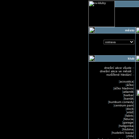
o
město
klub
dnešní akce všude
::
dnešní akce ve městě
::
rozšířené hledání
::
[
acoustica
]
[
áčko
]
[
áčko hladnov
]
[
atlantik
]
[
barbar
]
[
barrák
]
[
bumbum comedy
]
[
centrum pant
]
[
dock
]
[
etáž
]
[
fabric
]
[
fiducia
]
[
garage
]
[
heligonka
]
[
hlubina
]
[
hudební bazar
]
[
chlív
]