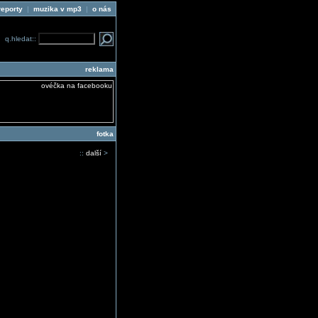
reporty
|
muzika v mp3
|
o nás
q.hledat::
reklama
fotka
::
další
>