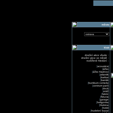
o
město
klub
dnešní akce všude
::
dnešní akce ve městě
::
rozšířené hledání
::
[
acoustica
]
[
áčko
]
[
áčko hladnov
]
[
atlantik
]
[
barbar
]
[
barrák
]
[
bumbum comedy
]
[
centrum pant
]
[
dock
]
[
etáž
]
[
fabric
]
[
fiducia
]
[
garage
]
[
heligonka
]
[
hlubina
]
[
hobit
]
[
hudební bazar
]