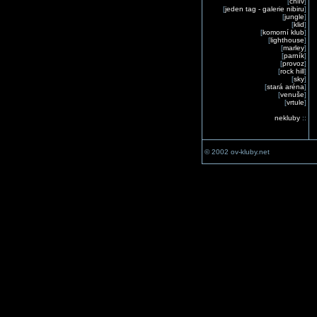
[
chlív
]
[
jeden tag - galerie nibiru
]
[
jungle
]
[
klid
]
[
komorní klub
]
[
lighthouse
]
[
marley
]
[
parník
]
[
provoz
]
[
rock hill
]
[
sky
]
[
stará aréna
]
[
venuše
]
[
vrtule
]
nekluby
::
© 2002 ov-kluby.net