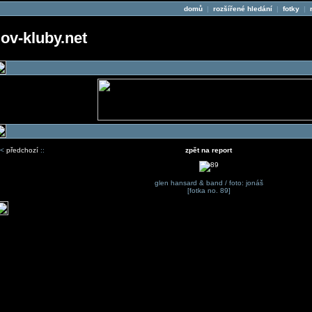
domů
|
rozšířené hledání
|
fotky
|
v-kluby.net
<
předchozí
::
zpět na report
glen hansard & band / foto: jonáš
[fotka no. 89]