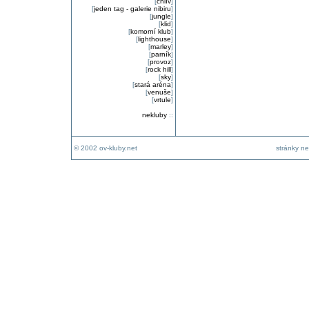
[
chlív
]
[
jeden tag - galerie nibiru
]
[
jungle
]
[
klid
]
[
komorní klub
]
[
lighthouse
]
[
marley
]
[
parník
]
[
provoz
]
[
rock hill
]
[
sky
]
[
stará aréna
]
[
venuše
]
[
vrtule
]
nekluby
::
© 2002 ov-kluby.net
stránky ne