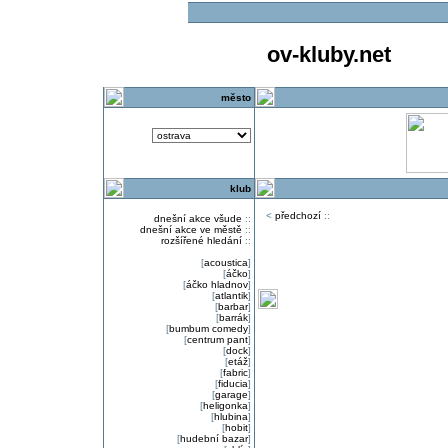
ov-kluby.net
město
klub
<
předchozí
::
dnešní akce všude
::
dnešní akce ve městě
::
rozšířené hledání
::
[
acoustica
]
[
áčko
]
[
áčko hladnov
]
[
atlantik
]
[
barbar
]
[
barrák
]
[
bumbum comedy
]
[
centrum pant
]
[
dock
]
[
etáž
]
[
fabric
]
[
fiducia
]
[
garage
]
[
heligonka
]
[
hlubina
]
[
hobit
]
[
hudební bazar
]